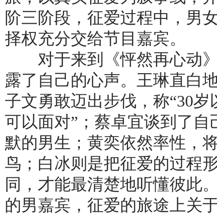
阶三阶段，征爱过程中，男
择权充分交给节目嘉宾。
对于来到《怦然再心动》的
露了自己的心声。王琳直白地
子文勇敢迈出步伐，称“30
可以面对”；蔡卓宜谈到了自
默的男生；黄奕依然率性，
鸟；白冰则是把征爱的过程形
同，才能最清楚地听懂彼此
的男嘉宾，征爱的旅途上关