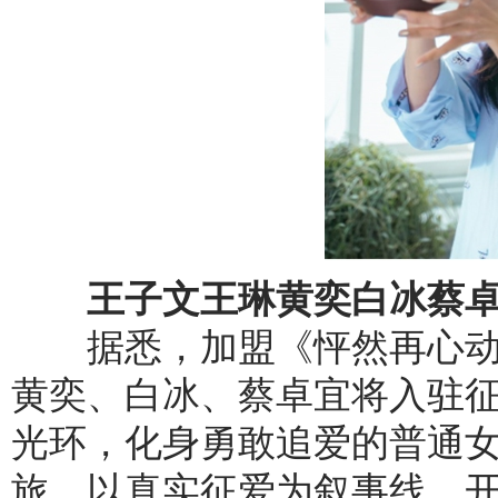
王子文王琳黄奕白冰蔡卓
据悉，加盟《怦然再心动》
黄奕、白冰、蔡卓宜将入驻
光环，化身勇敢追爱的普通女
旅，以真实征爱为叙事线，