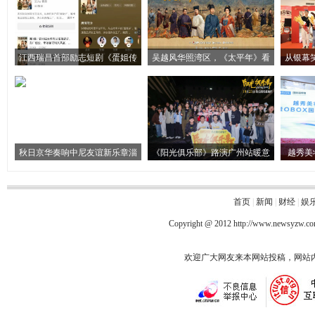
江西瑞昌首部励志短剧《蛋姐传
吴越风华照湾区，《太平年》看
从银幕
秋日京华奏响中尼友谊新乐章淄
《阳光俱乐部》路演广州站暖意
越秀美
首页
|
新闻
|
财经
|
娱
Copyright @ 2012
http://www.newsyzw.c
欢迎广大网友来本网站投稿，网站内