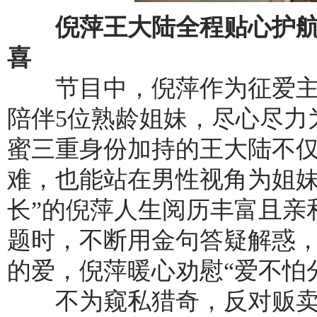
倪萍王大陆全程贴心护航
喜
节目中，倪萍作为征爱主
陪伴5位熟龄姐妹，尽心尽力
蜜三重身份加持的王大陆不
难，也能站在男性视角为姐妹
长”的倪萍人生阅历丰富且亲
题时，不断用金句答疑解惑
的爱，倪萍暖心劝慰“爱不怕
不为窥私猎奇，反对贩卖