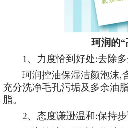
珂润的“
1、力度恰到好处:去除多
珂润控油保湿洁颜泡沫,含
充分洗净毛孔污垢及多余油脂
脂。
2、态度谦逊温和:保持步