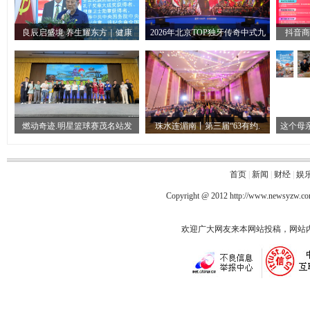
良辰启盛境 养生耀东方｜健康
2026年北京TOP独牙传奇中式九
抖音商
燃动奇迹.明星篮球赛茂名站发
珠水连湄南丨第三届“63有约.
这个母
首页
|
新闻
|
财经
|
娱
Copyright @ 2012
http://www.newsyzw.c
欢迎广大网友来本网站投稿，网站内