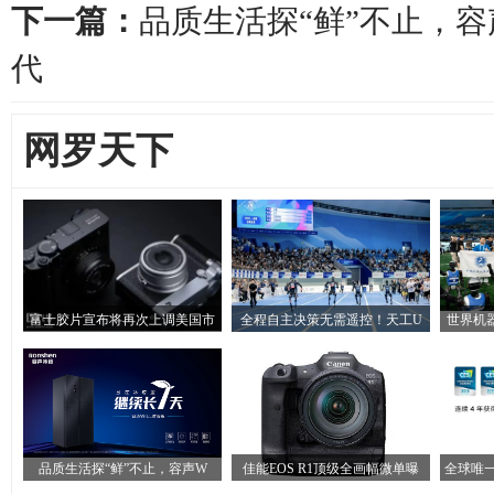
下一篇：
品质生活探“鲜”不止，容
代
网罗天下
富士胶片宣布将再次上调美国市
全程自主决策无需遥控！天工U
世界机
品质生活探“鲜”不止，容声W
佳能EOS R1顶级全画幅微单曝
全球唯一